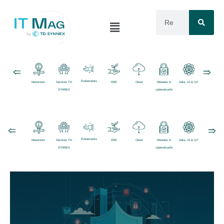
Événements
Newsroom
Services TD
RSE
Cloud
Réseaux &
Data, IA & IoT
Logiciels
SYNNEX
cybersécurité
Événements
Newsroom
Services TD
RSE
Cloud
Réseaux &
Data, IA & IoT
Logiciels
SYNNEX
cybersécurité