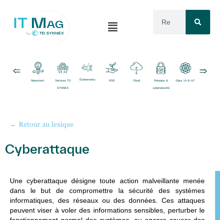
Événements
Newsroom
Services TD
RSE
Cloud
Réseaux &
Data, IA & IoT
Logiciels
SYNNEX
cybersécurité
← Retour au lexique
Cyberattaque
Une
cyberattaque
désigne toute action malveillante menée
dans le but de compromettre la sécurité des systèmes
informatiques, des réseaux ou des données. Ces attaques
peuvent viser à voler des informations sensibles, perturber le
fonctionnement normal des systèmes, ou encore causer des