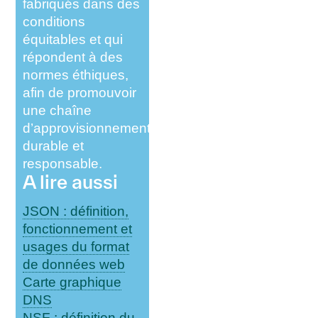
fabriqués dans des
conditions
équitables et qui
répondent à des
normes éthiques,
afin de promouvoir
une chaîne
d’approvisionnement
durable et
responsable.
A lire aussi
JSON : définition,
fonctionnement et
usages du format
de données web
Carte graphique
DNS
NSF : définition du