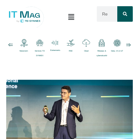
Événements
Newsroom
Services TD
RSE
Cloud
Réseaux &
Data, IA & IoT
Logiciels
SYNNEX
cybersécurité