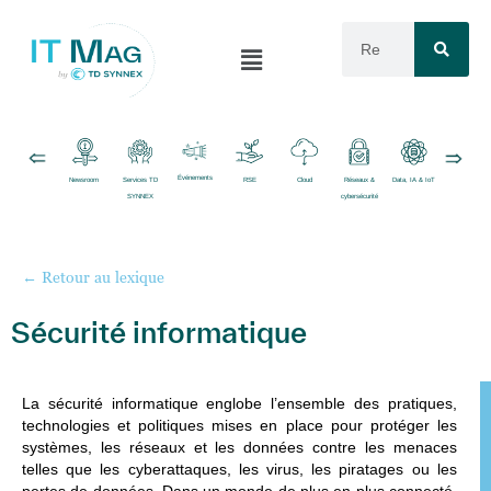
Événements
Newsroom
Services TD
RSE
Cloud
Réseaux &
Data, IA & IoT
Logiciels
SYNNEX
cybersécurité
← Retour au lexique
Sécurité informatique
La
sécurité informatique
englobe l’ensemble des pratiques,
technologies et politiques mises en place pour protéger les
systèmes, les réseaux et les données contre les menaces
telles que les cyberattaques, les virus, les piratages ou les
pertes de données. Dans un monde de plus en plus connecté,