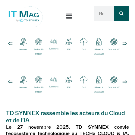
Événements
Newsroom
Services TD
RSE
Cloud
Réseaux &
Data, IA & IoT
Logiciels
SYNNEX
cybersécurité
Événements
Newsroom
Services TD
RSE
Cloud
Réseaux &
Data, IA & IoT
Logiciels
SYNNEX
cybersécurité
TD SYNNEX rassemble les acteurs du Cloud
et de l’IA
Le 27 novembre 2025, TD SYNNEX convie
l’écosystème technologique au TECHx CLOUD & IA,