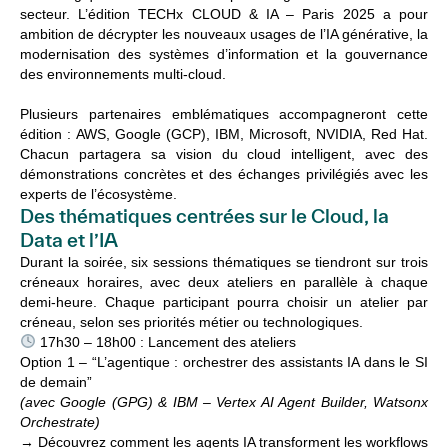
secteur. L’édition
TECHx CLOUD & IA – Paris 2025
a pour
ambition de décrypter les
nouveaux usages de l’IA générative
, la
modernisation des systèmes d’information
et la
gouvernance
des environnements multi-cloud
.
Plusieurs partenaires emblématiques accompagneront cette
édition :
AWS, Google (GCP), IBM, Microsoft, NVIDIA, Red Hat
.
Chacun partagera sa vision du
cloud intelligent
, avec des
démonstrations concrètes et des échanges privilégiés avec les
experts de l’écosystème.
Des thématiques centrées sur le Cloud, la
Data et l’IA
Durant la soirée,
six sessions thématiques
se tiendront sur trois
créneaux horaires, avec
deux ateliers en parallèle à chaque
demi-heure
. Chaque participant pourra
choisir un atelier par
créneau
, selon ses priorités métier ou technologiques.
17h30 – 18h00 : Lancement des ateliers
Option 1 – “L’agentique : orchestrer des assistants IA dans le SI
de demain”
(avec Google (GPG) & IBM – Vertex AI Agent Builder, Watsonx
Orchestrate)
→ Découvrez comment les agents IA transforment les workflows