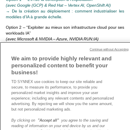
(avec Google (GCP) & Red Hat – Vertex AI, OpenShift AI)
→ De la création au déploiement : comment industrialiser les
modèles d’IA à grande échelle.
Option 2 – “Exploiter au mieux son infrastructure cloud pour ses
workloads IA”
(avec Microsoft & NVIDIA – Azure, NVIDIA RUN:IA)
→ Optimiser la performance et la rentabilité des workloads IA
Continue without Accepting
grâce au cloud hybride.
Pour vous inscrire cliquez ici.
We aim to provide highly relevant and
personalized content to benefit your
business!
ARTICLE PRÉCÉDENT
ARTICLE SUIVANT
TD SYNNEX use cookies to keep our site reliable and
secure, to measure its performance, to provide you
personalized market insights and improve your user
experience; including any relevant contents and personalized
A propos de TD SYNNEX
advertising. By rejecting we will show you the same amount,
Historique
but not personalized marketing ads.
Travailler chez TD SYNNEX
By clicking on
"Accept all"
you agree to the saving and
Devenir Client
reading of information on your end device by us and our