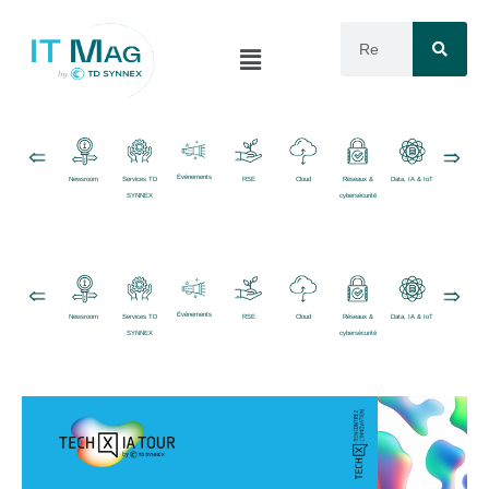
Événements
Newsroom
Services TD
RSE
Cloud
Réseaux &
Data, IA & IoT
Logiciels
SYNNEX
cybersécurité
Événements
Newsroom
Services TD
RSE
Cloud
Réseaux &
Data, IA & IoT
Logiciels
SYNNEX
cybersécurité