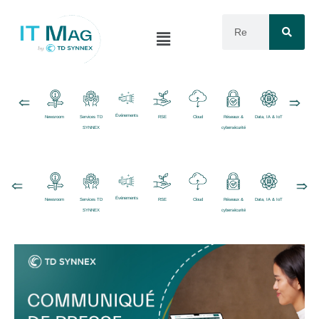
Événements
Newsroom
Services TD
RSE
Cloud
Réseaux &
Data, IA & IoT
Logiciels
SYNNEX
cybersécurité
Événements
Newsroom
Services TD
RSE
Cloud
Réseaux &
Data, IA & IoT
Logiciels
SYNNEX
cybersécurité