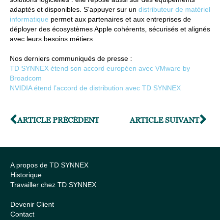
adaptés et disponibles. S’appuyer sur un
distributeur de matériel
informatique
permet aux partenaires et aux entreprises de
déployer des écosystèmes Apple cohérents, sécurisés et alignés
avec leurs besoins métiers.
Nos derniers communiqués de presse :
TD SYNNEX étend son accord européen avec VMware by
Broadcom
NVIDIA étend l’accord de distribution avec TD SYNNEX
ARTICLE PRÉCÉDENT
ARTICLE SUIVANT
A propos de TD SYNNEX
Historique
Travailler chez TD SYNNEX
Devenir Client
Contact