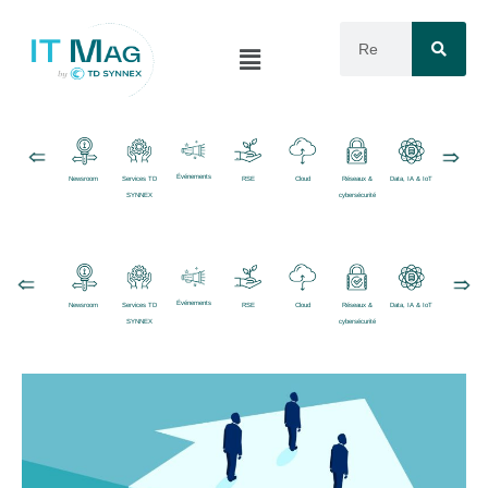
Événements
Newsroom
Services TD
RSE
Cloud
Réseaux &
Data, IA & IoT
Logiciels
SYNNEX
cybersécurité
Événements
Newsroom
Services TD
RSE
Cloud
Réseaux &
Data, IA & IoT
Logiciels
SYNNEX
cybersécurité