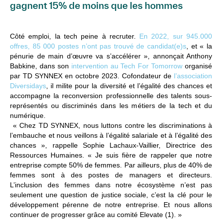
gagnent 15% de moins que les hommes
Côté emploi, la tech peine à recruter.
En 2022, sur 945.000
offres, 85 000 postes n’ont pas trouvé de candidat(e)s
, et « la
pénurie de main d’œuvre va s’accélérer », annonçait Anthony
Babkine, dans son
intervention au Tech For Tomorrow
organisé
par TD SYNNEX en octobre 2023. Cofondateur de
l’association
Diversidays
, il milite pour la diversité et l’égalité des chances et
accompagne la reconversion professionnelle des talents sous-
représentés ou discriminés dans les métiers de la tech et du
numérique.
« Chez TD SYNNEX, nous luttons contre les discriminations à
l’embauche et nous veillons à l’égalité salariale et à l’égalité des
chances », rappelle Sophie Lachaux-Vaillier, Directrice des
Ressources Humaines. « Je suis fière de rappeler que notre
entreprise compte 50% de femmes. Par ailleurs, plus de 40% de
femmes sont à des postes de managers et directeurs.
L’inclusion des femmes dans notre écosystème n’est pas
seulement une question de justice sociale, c’est la clé pour le
développement pérenne de notre entreprise. Et nous allons
continuer de progresser grâce au comité Elevate (1).
»