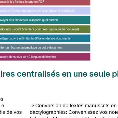
res centralisés en une seule 
os
Le
⇒ Conversion de textes manuscrits en 
ôle de vos
dactylographiés
: Convertissez vos not