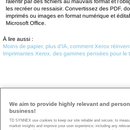
ralentir par des fichiers au mauvais format et l’obl
les recréer ou ressaisir. Convertissez des PDF, 
imprimés ou images en format numérique et édita
Microsoft Office.
À lire aussi :
Moins de papier, plus d’IA, comment Xerox réinvente
Imprimantes Xerox, des gammes pensées pour le tra
ARTICLE PRÉCÉDENT
We aim to provide highly relevant and persona
business!
A propos de TD SYNNEX
TD SYNNEX use cookies to keep our site reliable and secure, to measur
Historique
market insights and improve your user experience; including any releva
Travailler chez TD SYNNEX