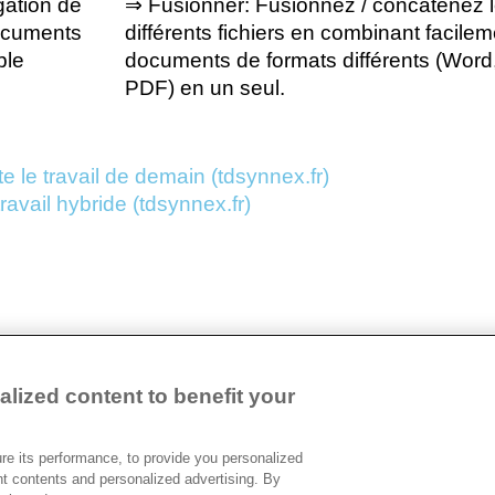
igation de
⇒ Fusionner
: Fusionnez / concaténez 
documents
différents fichiers en combinant facilem
ble
documents de formats différents (Word
PDF) en un seul.
 le travail de demain (tdsynnex.fr)
vail hybride (tdsynnex.fr)
lized content to benefit your
Devenir Client
Relat
e its performance, to provide you personalized
Contact
nt contents and personalized advertising. By
Ethic
Cookies Settings