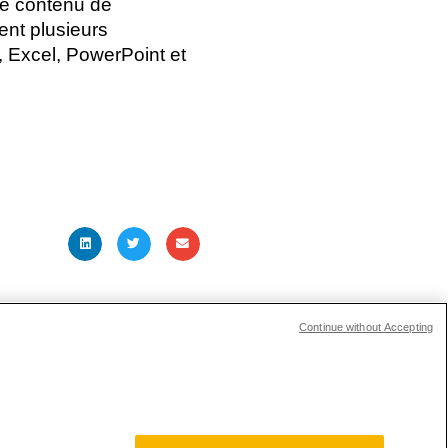
le contenu de
ent plusieurs
, Excel, PowerPoint et
ARTICLE SUIVANT
Continue without Accepting
ions Investisseurs
s and Compliance