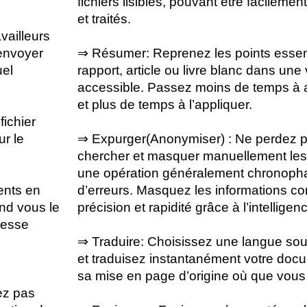
fichiers lisibles, pouvant être facilemen
et traités.
vailleurs
envoyer
⇒ Résumer
: Reprenez les points essen
uel
rapport, article ou livre blanc dans un
accessible. Passez moins de temps à a
et plus de temps à l’appliquer.
fichier
ur le
⇒ Expurger
(Anonymiser) : Ne perdez p
chercher et masquer manuellement les
une opération généralement chronopha
ents en
d’erreurs. Masquez les informations co
nd vous le
précision et rapidité grâce à l’intelligence
tesse
⇒ Traduire
: Choisissez une langue sou
et traduisez instantanément votre doc
sa mise en page d’origine où que vous
ez pas