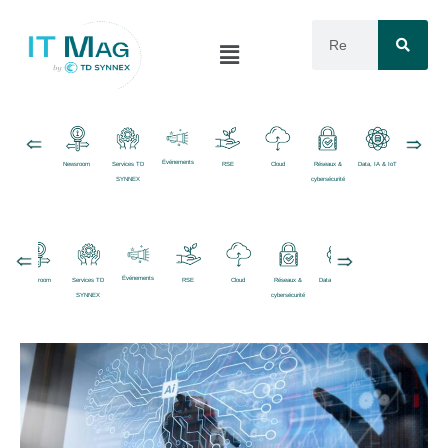
Événements
Newsroom
Services TD
RSE
Cloud
Réseaux &
Data, IA & IoT
Logiciels
SYNNEX
cybersécurité
Événements
Newsroom
Services TD
RSE
Cloud
Réseaux &
Data, IA & IoT
Logiciels
Ordinate
SYNNEX
cybersécurité