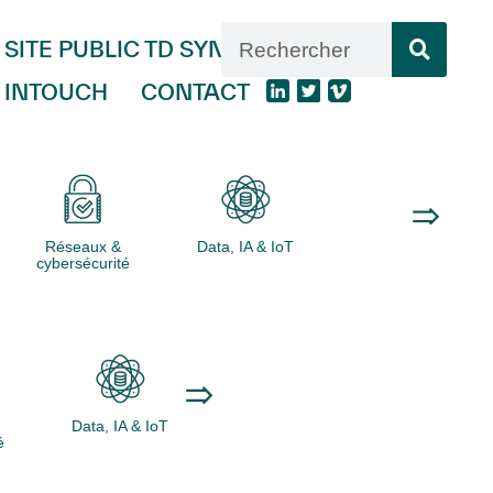
SITE PUBLIC TD SYNNEX
INTOUCH
CONTACT
Réseaux &
Data, IA & IoT
Logiciels
cybersécurité
Data, IA & IoT
Logiciels
Ordinateurs
é