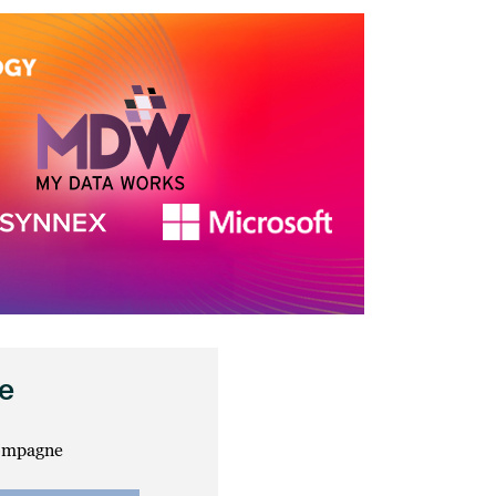
e
ompagne