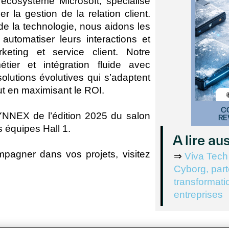
écosystème Microsoft, spécialisé
 la gestion de la relation client.
de la technologie, nous aidons les
 automatiser leurs interactions et
keting et service client. Notre
tier et intégration fluide avec
solutions évolutives qui s’adaptent
ut en maximisant le ROI.
NNEX de l’édition 2025 du salon
s équipes Hall 1.
A lire au
agner dans vos projets, visitez
⇒
Viva Tech
Cyborg, part
transformati
entreprises