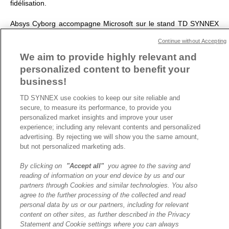
fidélisation.
Absys Cyborg accompagne Microsoft sur le stand TD SYNNEX
de l’édition 2025 du salon Viva Tech, inscrivez-vous pour venir
Continue without Accepting
rencontrer les équipes Hall 1.
We aim to provide highly relevant and
personalized content to benefit your
ARTICLE PRÉCÉDENT
ARTICLE SUIVANT
business!
TD SYNNEX use cookies to keep our site reliable and
secure, to measure its performance, to provide you
personalized market insights and improve your user
A propos de TD SYNNEX
experience; including any relevant contents and personalized
Historique
advertising. By rejecting we will show you the same amount,
Travailler chez TD SYNNEX
but not personalized marketing ads.
Devenir Client
By clicking on
"Accept all"
you agree to the saving and
Contact
reading of information on your end device by us and our
partners through Cookies and similar technologies. You also
Cookies Settings
agree to the further processing of the collected and read
personal data by us or our partners, including for relevant
Relations Investisseurs
content on other sites, as further described in the Privacy
Ethics and Compliance
Statement and Cookie settings where you can always
Politique Environnementale – RSE