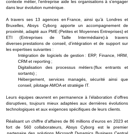
contexte métier, l’entreprise aide les organisations à s’engager
dans leur évolution numérique.
A travers ses 13 agences en France, ainsi qu’à Londres et
Bruxelles, Absys Cyborg apporte un accompagnement de
proximité, adapté aux PME (Petites et Moyennes Entreprises) et
ETI (Entreprises de Taille Intermédiaire) à travers
divers
es prestations
de conseil, d’intégration et de support sur
les expertises suivantes :
Intégration de logiciels de gestion
: ERP, Finance, HRM,
CRM
et reporting ;
Digitalisation des processus métiers
(flux entrants et
sortants) ;
Hébergement, services managés
,
sécurité
ainsi que
conseil, pilotage AMOA et stratégie IT.
Leurs équipes œuvrent en permanence à l’élaboration d’offres
disruptives, toujours mieux adaptées aux dernières évolutions
technologiques et aux exigences spécifiques de leurs clients.
Réalisant un chiffre d’affaires de 86 millions d’euros en 2023 et
fort de 560 collaborateurs,
Absys Cyborg
est le
premier
partenaire
des solutions Microsoft Dynamics Business Central