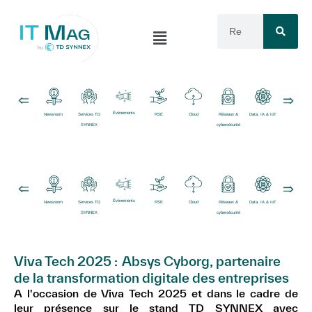
Événements
Newsroom
Services TD
RSE
Cloud
Réseaux &
Data, IA & IoT
Logiciels
SYNNEX
cybersécurité
Événements
Newsroom
Services TD
RSE
Cloud
Réseaux &
Data, IA & IoT
Logiciels
SYNNEX
cybersécurité
Viva Tech 2025 : Absys Cyborg, partenaire
de la transformation digitale des entreprises
A l'occasion de Viva Tech 2025 et dans le cadre de
leur présence sur le stand TD SYNNEX avec