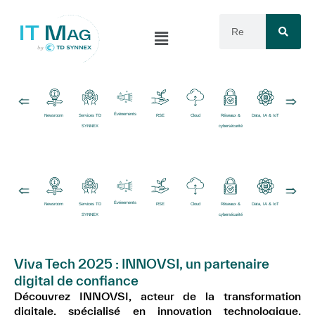
Événements
Newsroom
Services TD
RSE
Cloud
Réseaux &
Data, IA & IoT
Logiciels
SYNNEX
cybersécurité
Événements
Newsroom
Services TD
RSE
Cloud
Réseaux &
Data, IA & IoT
Logiciels
SYNNEX
cybersécurité
Viva Tech 2025 : INNOVSI, un partenaire
digital de confiance
Découvrez INNOVSI, acteur de la transformation
digitale, spécialisé en innovation technologique,