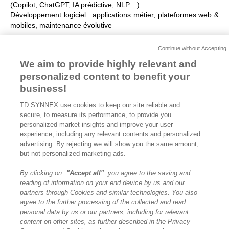
(Copilot, ChatGPT, IA prédictive, NLP…)
Développement logiciel
: applications métier, plateformes web &
mobiles, maintenance évolutive
INNOVSI accompagne Microsoft sur le stand TD SYNNEX de
Continue without Accepting
l’édition 2025 du salon Viva Tech, inscrivez-vous pour venir
We aim to provide highly relevant and
rencontrer les équipes Hall 1, Stand M8.
personalized content to benefit your
business!
ARTICLE PRÉCÉDENT
ARTICLE SUIVANT
TD SYNNEX use cookies to keep our site reliable and
secure, to measure its performance, to provide you
personalized market insights and improve your user
experience; including any relevant contents and personalized
advertising. By rejecting we will show you the same amount,
A propos de TD SYNNEX
but not personalized marketing ads.
Historique
Travailler chez TD SYNNEX
By clicking on
"Accept all"
you agree to the saving and
reading of information on your end device by us and our
Devenir Client
partners through Cookies and similar technologies. You also
Contact
agree to the further processing of the collected and read
Cookies Settings
personal data by us or our partners, including for relevant
content on other sites, as further described in the Privacy