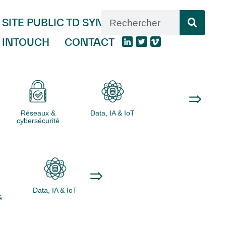
SITE PUBLIC TD SYNNEX
INTOUCH
CONTACT
Réseaux &
Data, IA & IoT
Logiciels
cybersécurité
Data, IA & IoT
Logiciels
Ordinateurs
é