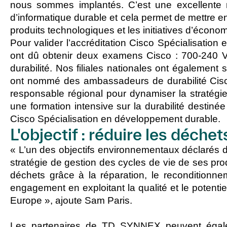
nous sommes implantés. C’est une excellente n
d’informatique durable et cela permet de mettre en
produits technologiques et les initiatives d’économi
Pour valider l’accréditation Cisco Spécialisati
ont dû obtenir deux examens Cisco : 700-240 V
durabilité. Nos filiales nationales ont également
ont nommé des ambassadeurs de durabilité Cisc
responsable régional pour dynamiser la stratégi
une formation intensive sur la durabilité destinée
Cisco Spécialisation en développement durable.
L'objectif : réduire les déche
« L’un des objectifs environnementaux déclarés 
stratégie de gestion des cycles de vie de ses prod
déchets grâce à la réparation, le reconditionnem
engagement en exploitant la qualité et le potent
Europe », ajoute Sam Paris.
Les partenaires de TD SYNNEX peuvent égalem