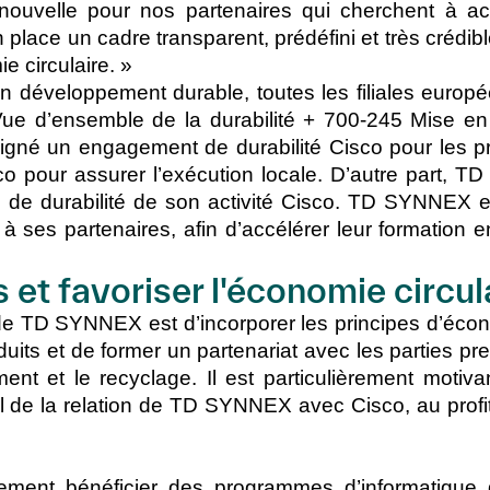
ouvelle pour nos partenaires qui cherchent à acc
 place un cadre transparent, prédéfini et très crédib
e circulaire. »
on en développement durable, toutes les filiales e
ue d’ensemble de la durabilité + 700-245 Mise en
 signé un engagement de durabilité Cisco pour les p
o pour assurer l’exécution locale. D’autre part
e de durabilité de son activité Cisco. TD SYNNEX e
 à ses partenaires, afin d’accélérer leur formation e
ts et favoriser l'économie circul
de TD SYNNEX est d’incorporer les principes d’écon
uits et de former un partenariat avec les parties pr
ent et le recyclage. Il est particulièrement motiv
iel de la relation de TD SYNNEX avec Cisco, au profi
ent bénéficier des programmes d’informatique d