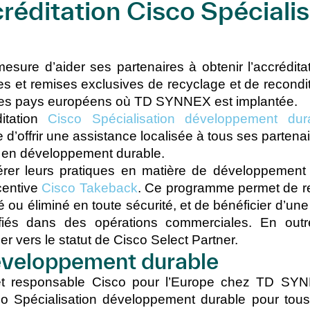
éditation Cisco Spécialis
sure d’aider ses partenaires à obtenir l’accrédit
s et remises exclusives de recyclage et de recondi
s les pays européens où TD SYNNEX est implantée.
itation
Cisco Spécialisation développement dur
 d’offrir une assistance localisée à tous ses parten
on en développement durable.
élérer leurs pratiques en matière de développement
centive
Cisco Takeback
. Ce programme permet de re
lé ou éliminé en toute sécurité, et de bénéficier d’un
fiés dans des opérations commerciales. En outre,
r vers le statut de Cisco Select Partner.
développement durable
u, et responsable Cisco pour l’Europe chez TD SY
sco Spécialisation développement durable pour tou