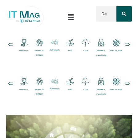
Événements
Newsroom
Services TD
RSE
Cloud
Réseaux &
Data, IA & IoT
Logiciels
SYNNEX
cybersécurité
Événements
Newsroom
Services TD
RSE
Cloud
Réseaux &
Data, IA & IoT
Logiciels
SYNNEX
cybersécurité