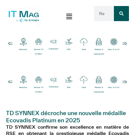
Événements
Newsroom
Services TD
RSE
Cloud
Réseaux &
Data, IA & IoT
Logiciels
SYNNEX
cybersécurité
Événements
Newsroom
Services TD
RSE
Cloud
Réseaux &
Data, IA & IoT
Logiciels
SYNNEX
cybersécurité
TD SYNNEX décroche une nouvelle médaille
Ecovadis Platinum en 2025
TD SYNNEX confirme son excellence en matière de
RSE en obtenant la prestigieuse médaille Ecovadis