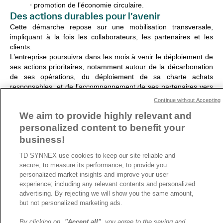
⋅ promotion de l’économie circulaire.
Des actions durables pour l’avenir
Cette démarche repose sur une mobilisation transversale,
impliquant à la fois les collaborateurs, les partenaires et les
clients.
L’entreprise poursuivra dans les mois à venir le déploiement de
ses actions prioritaires, notamment autour de la décarbonation
de ses opérations, du déploiement de sa charte achats
responsables, et de l’accompagnement de ses partenaires vers
plus de durabilité.
Continue without Accepting
We aim to provide highly relevant and
Pour en savoir plus sur Ecovadis,
cliquez ici
.
personalized content to benefit your
business!
ARTICLE PRÉCÉDENT
ARTICLE SUIVANT
TD SYNNEX use cookies to keep our site reliable and
secure, to measure its performance, to provide you
personalized market insights and improve your user
experience; including any relevant contents and personalized
advertising. By rejecting we will show you the same amount,
A propos de TD SYNNEX
but not personalized marketing ads.
Historique
Travailler chez TD SYNNEX
By clicking on
"Accept all"
you agree to the saving and