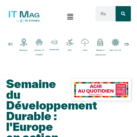
Événements
Newsroom
Services TD
RSE
Cloud
Réseaux &
Data, IA & IoT
Logiciels
SYNNEX
cybersécurité
Semaine
du
Développement
Durable :
l'Europe