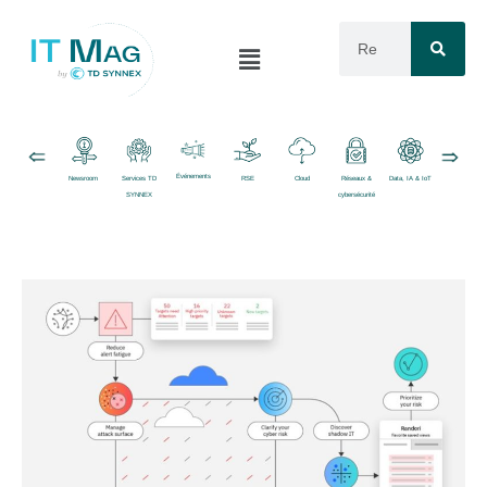
Événements
Newsroom
Services TD
RSE
Cloud
Réseaux &
Data, IA & IoT
Logiciels
SYNNEX
cybersécurité