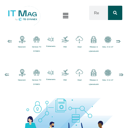
Événements
Newsroom
Services TD
RSE
Cloud
Réseaux &
Data, IA & IoT
Logiciels
SYNNEX
cybersécurité
Événements
Newsroom
Services TD
RSE
Cloud
Réseaux &
Data, IA & IoT
Logiciels
SYNNEX
cybersécurité