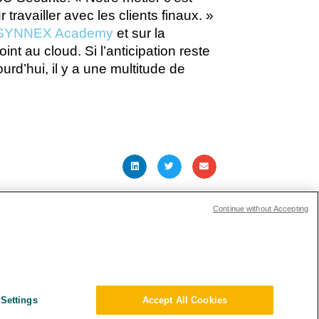
ravailler avec les clients finaux. »
SYNNEX Academy
et sur la
t au cloud. Si l’anticipation reste
rd’hui, il y a une multitude de
ARTICLE SUIVANT
Continue without Accepting
ions Investisseurs
s and Compliance
Settings
Accept All Cookies
ique Environnementale – RSE