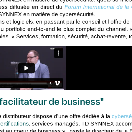
ness diffusée en direct du
Forum International de la
TD SYNNEX en matière de cybersécurité.
s et logiciels, en passant par le conseil et l’offre d
portfolio end-to-end le plus complet du channel.
s. « Services, formation, sécurité, achat-revente, to
acilitateur de business"
e distributeur dispose d’une offre dédiée à la
cybersé
ertifications
, services managés, TD SYNNEX accomp
t au coeur de business », insiste le directeur de la 