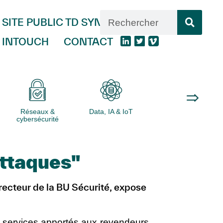
SITE PUBLIC TD SYNNEX
INTOUCH
CONTACT
Réseaux &
Data, IA & IoT
Logiciels
cybersécurité
attaques"
irecteur de la BU Sécurité, expose
s services apportés aux revendeurs,