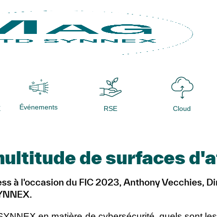
Événements
X
RSE
Cloud
 multitude de surfaces d'
iness à l'occasion du FIC 2023, Anthony Vecchies, D
 SYNNEX.
 SYNNEX en matière de cybersécurité, quels sont le