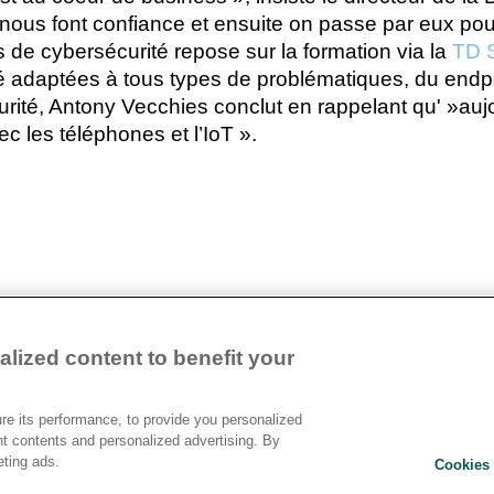
nous font confiance et ensuite on passe par eux pour t
de cybersécurité repose sur la formation via la
TD 
té adaptées à tous types de problématiques, du endpoin
rité, Antony Vecchies conclut en rappelant qu' »aujou
 les téléphones et l’IoT ».
lized content to benefit your
Devenir Client
e its performance, to provide you personalized
Relat
Contact
nt contents and personalized advertising. By
Ethic
Cookies Settings
eting ads.
Cookies 
Polit