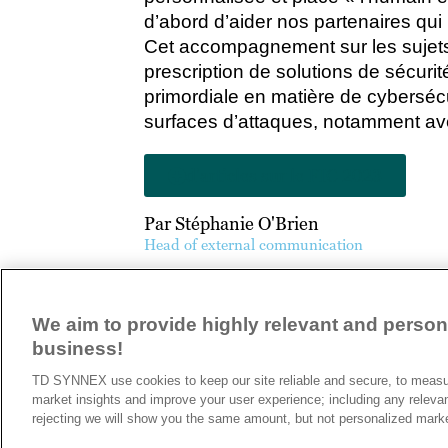
d’abord d’aider nos partenaires qui 
Cet accompagnement sur les sujets 
prescription de solutions de sécuri
primordiale en matière de cybersécu
surfaces d’attaques, notamment avec
d'articles sur le FIC 2023
Par Stéphanie O'Brien
Head of external communication
ARTICLE PRÉCÉDENT
We aim to provide highly relevant and persona
business!
A propos de TD SYNNEX
TD SYNNEX use cookies to keep our site reliable and secure, to measur
Historique
market insights and improve your user experience; including any releva
Travailler chez TD SYNNEX
rejecting we will show you the same amount, but not personalized mark