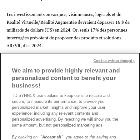
Les investissements en casques, visionneuses, logiciels et de
Réalité Virtuelle/Réalité Augmentée devraient dépasser 16 $ de
milliards de dollars (US) en 2024. Or, seuls 17% des personnes
interrogées prévoient de proposer des produits et solutions
AR/VR, d'ici 2024.
Par Stéphanie O'Brien
Continue without Accepting
Head of external communication
We aim to provide highly relevant and
personalized content to benefit your
business!
TD SYNNEX use cookies to keep our site reliable and
secure, to measure its performance, to provide you
personalized market insights and improve your user
ARTICLE PRÉCÉDENT
ARTICLE SUIVANT
experience; including any relevant contents and
personalized advertising. By rejecting we will show you the
same amount, but not personalized marketing ads.
By clicking on
"Accept all"
you agree to the saving and
A propos de TD SYNNEX