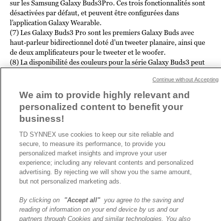
sur les Samsung Galaxy Buds3Pro. Ces trois fonctionnalités sont
désactivées par défaut, et peuvent être configurées dans
l’application Galaxy Wearable.
(7) Les Galaxy Buds3 Pro sont les premiers Galaxy Buds avec
haut-parleur bidirectionnel doté d’un tweeter planaire, ainsi que
de deux amplificateurs pour le tweeter et le woofer.
(8) La disponibilité des couleurs pour la série Galaxy Buds3 peut
varier selon le pays, le continent ou le revendeur.
Continue without Accepting
We aim to provide highly relevant and
ARTICLE PRÉCÉDENT
ARTICLE SUIVANT
personalized content to benefit your
business!
TD SYNNEX use cookies to keep our site reliable and
secure, to measure its performance, to provide you
A propos de TD SYNNEX
personalized market insights and improve your user
Historique
experience; including any relevant contents and personalized
Travailler chez TD SYNNEX
advertising. By rejecting we will show you the same amount,
but not personalized marketing ads.
Devenir Client
Contact
By clicking on
"Accept all"
you agree to the saving and
Cookies Settings
reading of information on your end device by us and our
partners through Cookies and similar technologies. You also