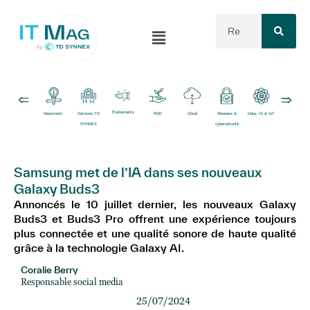
Événements
Newsroom
Services TD
RSE
Cloud
Réseaux &
Data, IA & IoT
Logiciels
SYNNEX
cybersécurité
Samsung met de l’IA dans ses nouveaux
Galaxy Buds3
Annoncés le 10 juillet dernier, les nouveaux Galaxy
Buds3 et Buds3 Pro offrent une expérience toujours
plus connectée et une qualité sonore de haute qualité
grâce à la technologie Galaxy AI.​
Coralie Berry
Responsable social media
25/07/2024