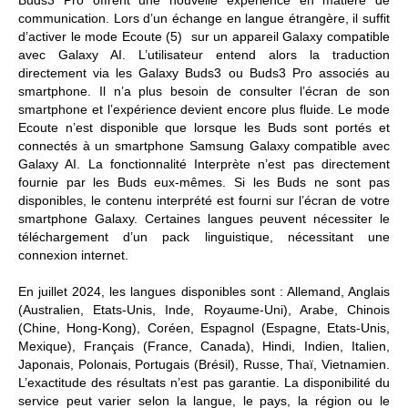
communication. Lors d’un échange en langue étrangère, il suffit
d’activer le
mode Ecoute (5)
sur un appareil Galaxy compatible
avec Galaxy AI. L’utilisateur entend alors la traduction
directement via les Galaxy Buds3 ou Buds3 Pro associés au
smartphone. Il n’a plus besoin de consulter l’écran de son
smartphone et l’expérience devient encore plus fluide. Le mode
Ecoute n’est disponible que lorsque les Buds sont portés et
connectés à un smartphone Samsung Galaxy compatible avec
Galaxy AI.
La
fonctionnalité Interprète
n’est pas directement
fournie par les Buds eux-mêmes. Si les Buds ne sont pas
disponibles, le contenu interprété est fourni sur l’écran de votre
smartphone Galaxy. Certaines langues peuvent nécessiter le
téléchargement d’un pack linguistique, nécessitant une
connexion internet.
En juillet 2024, les langues disponibles sont : Allemand, Anglais
(Australien, Etats-Unis, Inde, Royaume-Uni), Arabe, Chinois
(Chine, Hong-Kong), Coréen, Espagnol (Espagne, Etats-Unis,
Mexique), Français (France, Canada), Hindi, Indien, Italien,
Japonais, Polonais, Portugais (Brésil), Russe, Thaï, Vietnamien.
L’exactitude des résultats n’est pas garantie. La disponibilité du
service peut varier selon la langue, le pays, la région ou le