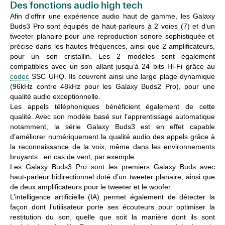
Des fonctions audio high tech
Afin d’offrir une expérience audio haut de gamme, les Galaxy
Buds3 Pro sont équipés de
haut-parleurs à 2 voies (7)
et d’un
tweeter planaire
pour une reproduction sonore sophistiquée et
précise dans les hautes fréquences, ainsi que
2 amplificateurs
,
pour un son cristallin. Les 2 modèles sont également
compatibles avec un son allant
jusqu’à 24 bits Hi-Fi
grâce au
codec
SSC UHQ. Ils couvrent ainsi une large plage dynamique
(96kHz contre 48kHz pour les Galaxy Buds2 Pro), pour une
qualité audio exceptionnelle.
L
es appels téléphoniques bénéficient également de cette
qualité. Avec son modèle basé sur l’
apprentissage automatique
notamment, la série Galaxy Buds3 est en effet capable
d’améliorer numériquement la qualité audio des appels grâce à
la reconnaissance de la voix, même dans les environnements
bruyants : en cas de vent, par exemple.
Les Galaxy Buds3 Pro sont les premiers Galaxy Buds avec
haut-parleur bidirectionnel doté d’un tweeter planaire, ainsi que
de deux amplificateurs pour le tweeter et le woofer.
L’intelligence artificielle (IA) permet également de détecter la
façon dont l’utilisateur porte ses écouteurs pour optimiser la
restitution du son, quelle que soit la manière dont ils sont