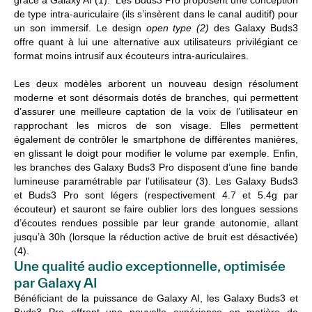
de type intra-auriculaire (ils s’insèrent dans le canal auditif) pour
un son immersif. Le design
open type (2)
des Galaxy Buds3
offre quant à lui une alternative aux utilisateurs privilégiant ce
format moins intrusif aux écouteurs intra-auriculaires.
Les deux modèles arborent un nouveau design résolument
moderne et sont désormais dotés de branches, qui permettent
d’assurer une meilleure captation de la voix de l’utilisateur en
rapprochant les micros de son visage. Elles permettent
également de contrôler le smartphone de différentes manières,
en glissant le doigt pour modifier le volume par exemple. Enfin,
les branches des Galaxy Buds3 Pro disposent d’une fine bande
lumineuse paramétrable par l’utilisateur (3).
Les Galaxy Buds3
et Buds3 Pro sont légers (respectivement 4.7 et 5.4g par
écouteur) et sauront se faire oublier lors des longues sessions
d’écoutes rendues possible par leur grande autonomie, allant
jusqu’à 30h (lorsque la réduction active de bruit est désactivée)
(4).
Une qualité audio exceptionnelle, optimisée
par Galaxy AI​
Bénéficiant de la puissance de Galaxy AI, les Galaxy Buds3 et
Buds3 Pro offrent une nouvelle expérience en matière de