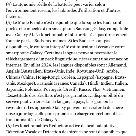
(4) L’autonomie réelle de la batterie peut varier selon
l’environnement réseau, les habitudes d’utilisation et d’autres
facteurs.
(5) Le Mode Ecoute n’est disponible que lorsque les Buds sont
portés et connectés à un smartphone Samsung Galaxy compatible
avec Galaxy AI. La fonctionnalité Interprète n’est pas directement
fournie par les Buds eux-mêmes. Si les Buds ne sont pas
disponibles, le contenu interprété est fourni sur l’écran de votre
smartphone Galaxy. Certaines langues peuvent nécessiter le
téléchargement d’un pack linguistique, nécessitant une connexion
internet. En juillet 2024, les langues disponibles sont : Allemand,
Anglais (Australien, Etats-Unis, Inde, Royaume-Uni), Arabe,
Chinois (Chine, Hong-Kong), Coréen, Espagnol (Espagne, Etats-
Unis, Mexique), Français (France, Canada), Hindi, Indien, Italien,
Japonais, Polonais, Portugais (Brésil), Russe, Thaï, Vietnamien.
L’exactitude des résultats n’est pas garantie. La disponibilité du
service peut varier selon la langue, le pays, la région ou le
revendeur. Les appareils Galaxy peuvent nécessiter la dernière
mise à jour logicielle pour prendre en charge correctement les
fonctionnalités de Galaxy AI.
(6) Les fonctionnalités Réduction active de bruit adaptative,
Détection Vocale et Détection des sirènes ne sont disponibles que