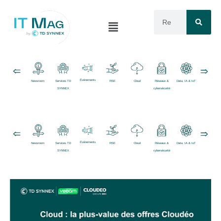
Événements
Newsroom
Services TD
RSE
Cloud
Réseaux &
Data, IA & IoT
Logiciels
SYNNEX
cybersécurité
Événements
Newsroom
Services TD
RSE
Cloud
Réseaux &
Data, IA & IoT
Logiciels
SYNNEX
cybersécurité