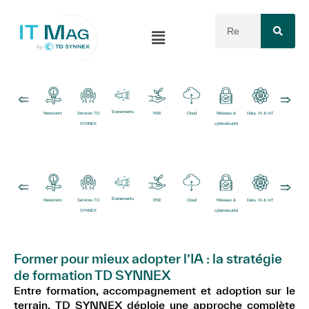
Événements
Newsroom
Services TD
RSE
Cloud
Réseaux &
Data, IA & IoT
Logiciels
SYNNEX
cybersécurité
Événements
Newsroom
Services TD
RSE
Cloud
Réseaux &
Data, IA & IoT
Logiciels
SYNNEX
cybersécurité
Former pour mieux adopter l’IA : la stratégie
de formation TD SYNNEX
Entre formation, accompagnement et adoption sur le
terrain, TD SYNNEX déploie une approche complète