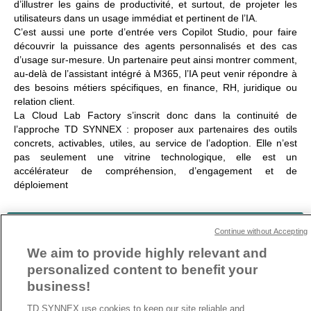
d’illustrer les gains de productivité, et surtout, de projeter les
utilisateurs dans un usage immédiat et pertinent de l’IA.
C’est aussi une porte d’entrée vers
Copilot Studio
, pour faire
découvrir la puissance des agents personnalisés et des cas
d’usage sur-mesure. Un partenaire peut ainsi montrer comment,
au-delà de l’assistant intégré à M365, l’IA peut venir répondre à
des besoins métiers spécifiques, en finance, RH, juridique ou
relation client.
La Cloud Lab Factory s’inscrit donc dans la continuité de
l’approche TD SYNNEX :
proposer aux partenaires des outils
concrets, activables, utiles, au service de l’adoption
. Elle n’est
pas seulement une vitrine technologique, elle est un
accélérateur de compréhension, d’engagement et de
déploiement
Rejoignez notre programme Destination AI
Continue without Accepting
We aim to provide highly relevant and
personalized content to benefit your
ARTICLE PRÉCÉDENT
ARTICLE SUIVANT
business!
TD SYNNEX use cookies to keep our site reliable and