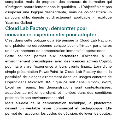
complexité
,
mais
de proposer des
parcours
de formation qui
s’intègrent
naturellement
dans le
quotidien
.
«
L’objectif
n’est
pas
d’imposer
une
logique
descendante
,
mais
de
co-
construire
un
parcours
utile,
digeste
et
directement
applicable »,
explique
Yasmina
Gallou
i
Cloud Lab Factory : démontrer pour
convaincre, expérimenter pour adopter
C’est dans cette optique qu’a été pensée la
Cloud Lab Factory
,
une plateforme européenne conçue pour offrir aux partenaires
un environnement de démonstration immersif et opérationnel.
Cette solution permet aux partenaires d’accéder à un
environnement préconfiguré, avec des licences actives Copilot,
pour faire vivre l’expérience à leurs clients finaux. Loin d’une
simple présentation PowerPoint, la Cloud Lab Factory donne la
possibilité de plonger directement dans les usages concrets de
Copilot dans Microsoft 365 : que ce soit dans Outlook, Word,
Excel ou Teams, les démonstrations sont contextualisées,
adaptées au métier du client, et menées dans des conditions
proches de son environnement réel.
Mais au-delà de la démonstration technique, la plateforme
devient un
véritable levier commercial et pédagogique
. Elle
permet de raccourcir les cycles de décision, de lever les doutes,