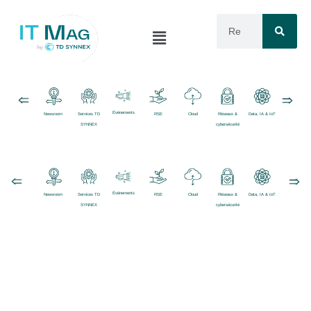
Événements
Newsroom
Services TD
RSE
Cloud
Réseaux &
Data, IA & IoT
Logiciels
SYNNEX
cybersécurité
Événements
Newsroom
Services TD
RSE
Cloud
Réseaux &
Data, IA & IoT
Logiciels
SYNNEX
cybersécurité