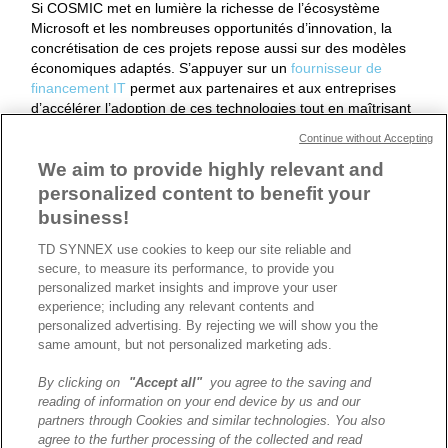
Si COSMIC met en lumière la richesse de l’écosystème
Microsoft et les nombreuses opportunités d’innovation, la
concrétisation de ces projets repose aussi sur des modèles
économiques adaptés. S’appuyer sur un
fournisseur de
financement IT
permet aux partenaires et aux entreprises
d’accélérer l’adoption de ces technologies tout en maîtrisant
leurs investissements.
Continue without Accepting
We aim to provide highly relevant and
Par Stéphanie O'Brien
personalized content to benefit your
Head of External Communication
business!
TD SYNNEX use cookies to keep our site reliable and
secure, to measure its performance, to provide you
personalized market insights and improve your user
ARTICLE PRÉCÉDENT
ARTICLE SUIVANT
experience; including any relevant contents and
personalized advertising. By rejecting we will show you the
same amount, but not personalized marketing ads.
By clicking on
"Accept all"
you agree to the saving and
A propos de TD SYNNEX
reading of information on your end device by us and our
Historique
partners through Cookies and similar technologies. You also
Travailler chez TD SYNNEX
agree to the further processing of the collected and read