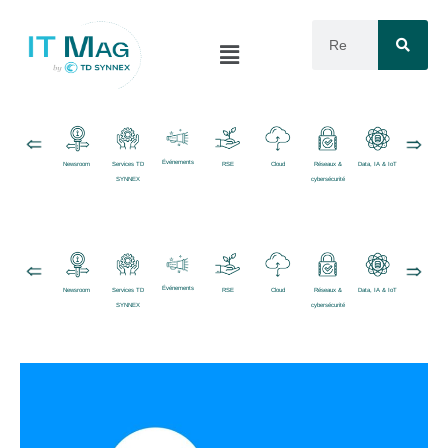
Événements
Newsroom
Services TD
RSE
Cloud
Réseaux &
Data, IA & IoT
Logiciels
SYNNEX
cybersécurité
Événements
Newsroom
Services TD
RSE
Cloud
Réseaux &
Data, IA & IoT
Logiciels
SYNNEX
cybersécurité