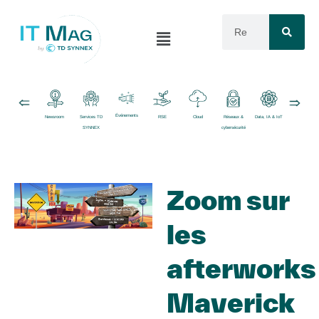
Événements
Newsroom
Services TD
RSE
Cloud
Réseaux &
Data, IA & IoT
Logiciels
SYNNEX
cybersécurité
Zoom sur
les
afterworks
Maverick