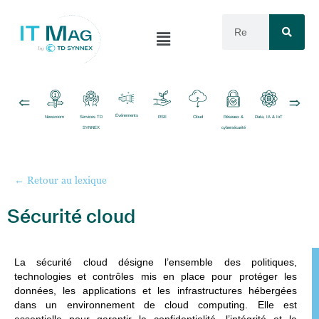
Événements
Newsroom
Services TD
RSE
Cloud
Réseaux &
Data, IA & IoT
Logiciels
SYNNEX
cybersécurité
← Retour au lexique
Sécurité cloud
La
sécurité cloud
désigne l’ensemble des politiques,
technologies et contrôles mis en place pour protéger les
données, les applications et les infrastructures hébergées
dans un environnement de cloud computing. Elle est
essentielle pour garantir la confidentialité, l’intégrité et la