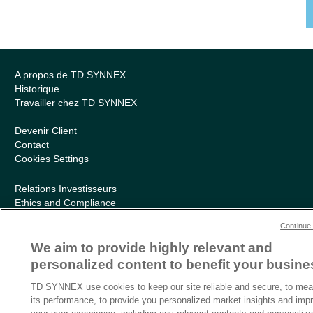
A propos de TD SYNNEX
Historique
Travailler chez TD SYNNEX
Devenir Client
Contact
Cookies Settings
Relations Investisseurs
Ethics and Compliance
Politique Environnementale – RSE
Continue 
Conditions générales
Charte de confidentialité
We aim to provide highly relevant and
Informations sur le transfert des données
personalized content to benefit your busine
Sitemap
TD SYNNEX use cookies to keep our site reliable and secure, to mea
its performance, to provide you personalized market insights and imp