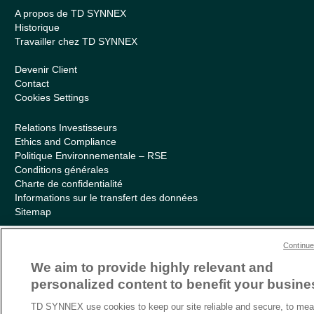
A propos de TD SYNNEX
Historique
Travailler chez TD SYNNEX
Devenir Client
Contact
Cookies Settings
Relations Investisseurs
Ethics and Compliance
Politique Environnementale – RSE
Conditions générales
Charte de confidentialité
Informations sur le transfert des données
Sitemap
Continue
We aim to provide highly relevant and
personalized content to benefit your busine
TD SYNNEX use cookies to keep our site reliable and secure, to me