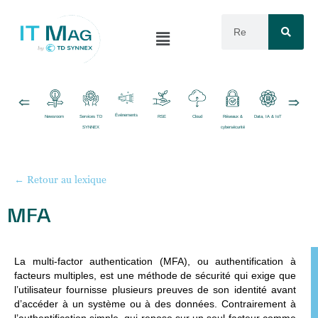
Événements
Newsroom
Services TD
RSE
Cloud
Réseaux &
Data, IA & IoT
Logiciels
SYNNEX
cybersécurité
← Retour au lexique
MFA
La
multi-factor authentication (MFA)
, ou authentification à
facteurs multiples, est une méthode de sécurité qui exige que
l’utilisateur fournisse plusieurs preuves de son identité avant
d’accéder à un système ou à des données. Contrairement à
l’authentification simple, qui repose sur un seul facteur comme