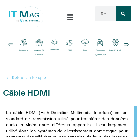
Événements
Newsroom
Services TD
RSE
Cloud
Réseaux &
Data, IA & IoT
Logiciels
SYNNEX
cybersécurité
← Retour au lexique
Câble HDMI
Le
câble HDM
I (High-Definition Multimedia Interface) est un
standard de transmission utilisé pour transférer des données
audio et vidéo entre différents appareils. Il est largement
utilisé dans les systèmes de divertissement domestique pour
connecter des téléviseurs, des consoles de jeux, des lecteurs