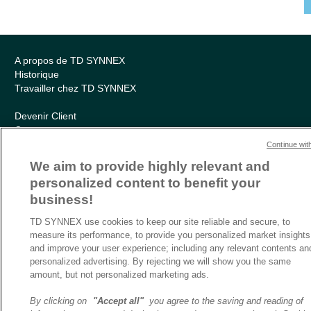
A propos de TD SYNNEX
Historique
Travailler chez TD SYNNEX
Devenir Client
Contact
Cookies Settings
Continue wit
We aim to provide highly relevant and
Relations Investisseurs
personalized content to benefit your
Ethics and Compliance
business!
Politique Environnementale – RSE
Conditions générales
TD SYNNEX use cookies to keep our site reliable and secure, to
Charte de confidentialité
measure its performance, to provide you personalized market insights
Informations sur le transfert des données
and improve your user experience; including any relevant contents an
Sitemap
personalized advertising. By rejecting we will show you the same
amount, but not personalized marketing ads.
By clicking on
"Accept all"
you agree to the saving and reading of