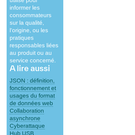
utilisé pour
informer les
consommateurs
sur la qualité,
l’origine, ou les
pratiques
responsables liées
au produit ou au
service concerné.
A lire aussi
JSON : définition,
fonctionnement et
usages du format
de données web
Collaboration
asynchrone
Cyberattaque
Hub USB