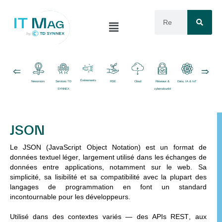
Événements
Newsroom
Services TD
RSE
Cloud
Réseaux &
Data, IA & IoT
Logiciels
SYNNEX
cybersécurité
JSON
Le
JSON
(JavaScript Object Notation) est un
format de
données textuel léger
, largement utilisé dans les échanges de
données entre applications, notamment sur le web. Sa
simplicité, sa lisibilité et sa compatibilité avec la plupart des
langages de programmation en font un standard
incontournable pour les développeurs.
Utilisé dans des contextes variés — des
APIs REST
, aux