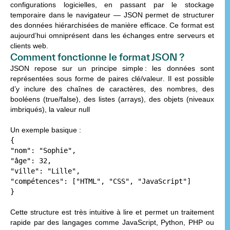
configurations logicielles
, en passant par le
stockage
temporaire
dans le navigateur — JSON permet de structurer
des données hiérarchisées de manière efficace. Ce format est
aujourd’hui omniprésent dans les échanges entre
serveurs
et
clients web
.
Comment fonctionne le format JSON ?
JSON repose sur un principe simple : les données sont
représentées sous forme de
paires clé/valeur
. Il est possible
d’y inclure d
es chaînes de caractères, d
es nombres, d
es
booléens (true/false), d
es listes (arrays), d
es objets (niveaux
imbriqués), l
a valeur null
Un exemple basique :
{
"nom"
:
"Sophie"
,
"âge"
:
32
,
"ville"
:
"Lille"
,
"compétences"
:
[
"HTML"
,
"CSS"
,
"JavaScript"
]
}
Cette structure est très intuitive à lire et permet un
traitement
rapide
par des langages comme JavaScript, Python, PHP ou