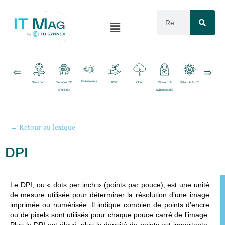
Événements
Newsroom
Services TD
RSE
Cloud
Réseaux &
Data, IA & IoT
Logiciels
SYNNEX
cybersécurité
← Retour au lexique
DPI
Le
DPI, ou « dots per inch » (points par pouce),
est une unité
de mesure utilisée pour déterminer la résolution d’une image
imprimée ou numérisée. Il indique combien de points d’encre
ou de pixels sont utilisés pour chaque pouce carré de l’image.
Plus le DPI est élevé, plus la densité de points est importante,