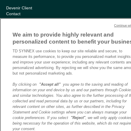
Devenir Client
Contact
Cookies Settings
Continue wi
Relations Investisseurs
We aim to provide highly relevant and
Ethics and Compliance
personalized content to benefit your busine
Politique Environnementale – RSE
Conditions générales
TD SYNNEX use cookies to keep our site reliable and secure, to
Charte de confidentialité
measure its performance, to provide you personalized market insights
Informations sur le transfert des données
and improve your user experience; including any relevant contents an
Sitemap
personalized advertising. By rejecting we will show you the same amo
but not personalized marketing ads.
By clicking on
"Accept all"
you agree to the saving and reading of
information on your end device by us and our partners through Cookie
and similar technologies. You also agree to the further processing of t
collected and read personal data by us or our partners, including for
relevant content on other sites, as further described in the Privacy
Statement and Cookie settings where you can always manage your
cookie preferences. If you select
"Reject"
, we will only apply cookie
being necessary for the operation of this website, which do not require
your consent.