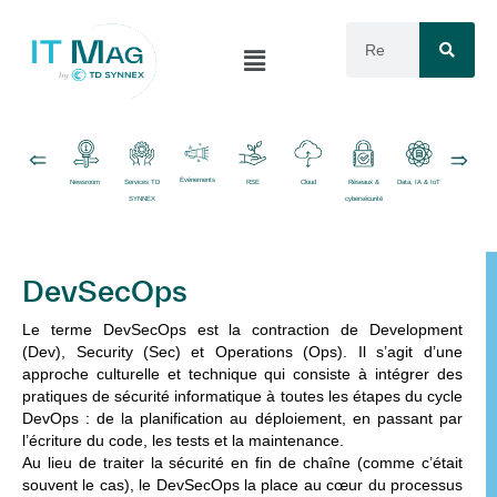
Événements
Newsroom
Services TD
RSE
Cloud
Réseaux &
Data, IA & IoT
Logiciels
SYNNEX
cybersécurité
DevSecOps
Le terme
DevSecOps
est la contraction de
Development
(Dev)
,
Security (Sec)
et
Operations (Ops)
. Il s’agit d’une
approche culturelle et technique qui consiste à intégrer des
pratiques de
sécurité informatique
à toutes les étapes du cycle
DevOps : de la planification au déploiement, en passant par
l’écriture du code, les tests et la maintenance.
Au lieu de traiter la sécurité en fin de chaîne (comme c’était
souvent le cas), le DevSecOps la place
au cœur du processus