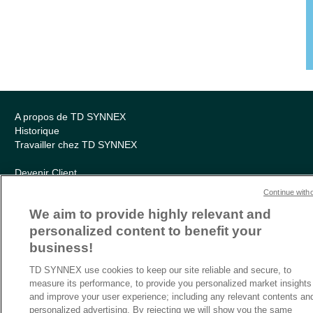
A propos de TD SYNNEX
Historique
Travailler chez TD SYNNEX
Devenir Client
Contact
Continue with
Cookies Settings
We aim to provide highly relevant and
personalized content to benefit your
Relations Investisseurs
Ethics and Compliance
business!
Politique Environnementale – RSE
TD SYNNEX use cookies to keep our site reliable and secure, to
Conditions générales
measure its performance, to provide you personalized market insights
Charte de confidentialité
and improve your user experience; including any relevant contents an
Informations sur le transfert des données
personalized advertising. By rejecting we will show you the same