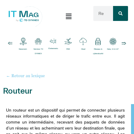
Événements
Newsroom
Services TD
RSE
Cloud
Réseaux &
Data, IA & IoT
Logiciels
SYNNEX
cybersécurité
← Retour au lexique
Routeur
Un
routeur
est un dispositif qui permet de connecter plusieurs
réseaux informatiques et de diriger le trafic entre eux. Il agit
comme un intermédiaire, recevant des paquets de données
d’un réseau et les acheminant vers leur destination finale, que
ce soit sur le même réseau ou vers un autre réseau. Les