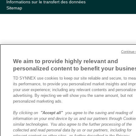
Informations sur le transfert des données
Sitemap
Continue 
We aim to provide highly relevant and
personalized content to benefit your busine
TD SYNNEX use cookies to keep our site reliable and secure, to mea
its performance, to provide you personalized market insights and imp
your user experience; including any relevant contents and personaliz
advertising. By rejecting we will show you the same amount, but not
personalized marketing ads.
By clicking on
"Accept all"
you agree to the saving and reading of
information on your end device by us and our partners through Cooki
similar technologies. You also agree to the further processing of the
collected and read personal data by us or our partners, including for
relevant content on other sites, as further described in the Privacy