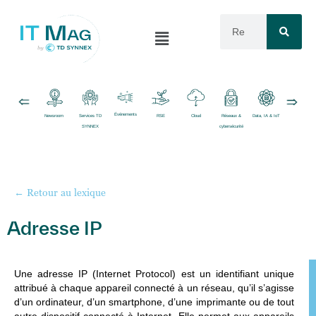
Événements
Newsroom
Services TD
RSE
Cloud
Réseaux &
Data, IA & IoT
Logiciels
SYNNEX
cybersécurité
← Retour au lexique
Adresse IP
Une
adresse IP (Internet Protocol)
est un identifiant unique
attribué à chaque appareil connecté à un réseau, qu’il s’agisse
d’un ordinateur, d’un smartphone, d’une imprimante ou de tout
autre dispositif connecté à Internet. Elle permet aux appareils