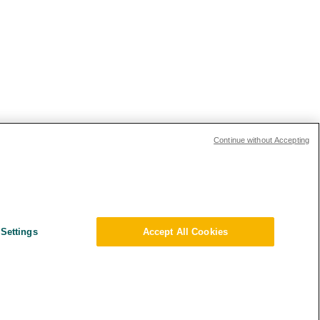
Continue without Accepting
ions Investisseurs
s and Compliance
Settings
Accept All Cookies
ique Environnementale – RSE
tions générales
e de confidentialité
mations sur le transfert des données
map