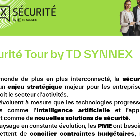
rité Tour by TD SYNNEX
onde de plus en plus interconnecté, la
sécur
un
enjeu stratégique
majeur pour les
entreprise
oit le secteur d’activités.
 évoluent à mesure que les technologies progress
es comme l’
intelligence artificielle
et
l’ap
nt comme de
nouvelles
solutions de sécurité
.
aysage en constante évolution, les
PME
ont beso
mettent de
concilier contraintes
budgétaires, 