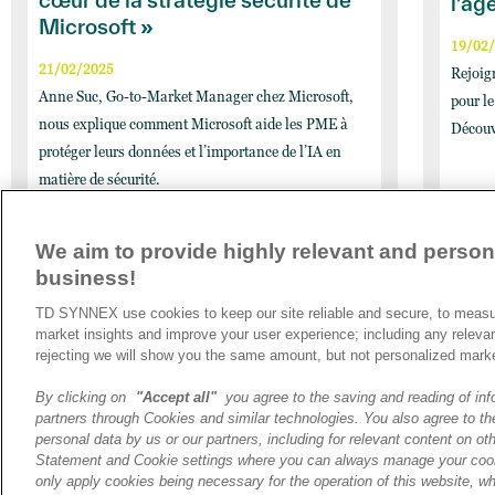
cœur de la stratégie sécurité de
l’ag
Microsoft »
19/02
21/02/2025
Rejoig
Anne Suc, Go-to-Market Manager chez Microsoft,
pour l
nous explique comment Microsoft aide les PME à
Découvr
protéger leurs données et l’importance de l’IA en
matière de sécurité.
We aim to provide highly relevant and persona
business!
A propos de TD SYNNEX
TD SYNNEX use cookies to keep our site reliable and secure, to measur
Historique
market insights and improve your user experience; including any releva
Travailler chez TD SYNNEX
rejecting we will show you the same amount, but not personalized mark
By clicking on
"Accept all"
you agree to the saving and reading of inf
partners through Cookies and similar technologies. You also agree to the
personal data by us or our partners, including for relevant content on oth
Statement and Cookie settings where you can always manage your cook
only apply cookies being necessary for the operation of this website, wh