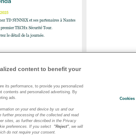
enda
/2025
nez TD SYNNEX et ses partenaires à Nantes
e premier TECHx Sécurité Tour.
ez le détail de la journée.
lized content to benefit your
Devenir Client
e its performance, to provide you personalized
Relat
Contact
nt contents and personalized advertising. By
Ethic
Cookies Settings
eting ads.
Cookies 
Polit
Condi
ormation on your end device by us and our
 further processing of the collected and read
Chart
er sites, as further described in the Privacy
Infor
ie preferences. If you select
"Reject"
, we will
Site
ich do not require your consent.