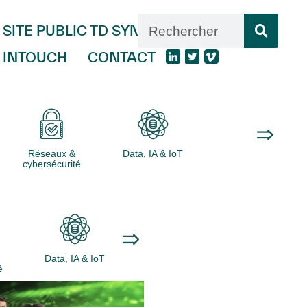
SITE PUBLIC TD SYNNEX
INTOUCH
CONTACT
Réseaux &
Data, IA & IoT
Logiciels
cybersécurité
Data, IA & IoT
Logiciels
Ordinateurs
é