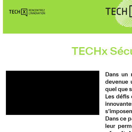
TECHx Sécu
Dans un m
devenue 
quel que s
Les défis
innovant
s’impose
Dans ce p
leur per