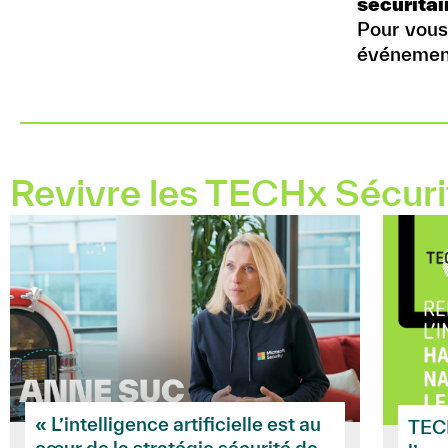
sécuritai
Pour vous
événement
Revivre les TECHx Sécuri
« L’intelligence artificielle est au
TECH