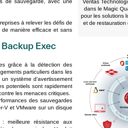
els de sauvegarde, avec une
Veritas Technolog
dans le
Magic Qua
pour les solutions 
eprises à relever les défis de
et de restauration
 de manière efficace et sans
e Backup Exec
s grâce à la détection des
ngements particuliers dans les
 un système d’avertissement
es potentiels sont rapidement
contre les menaces critiques.
performances des sauvegardes
er-V et VMware sur un disque
 :
meilleure résistance aux