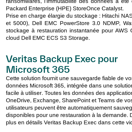
ransomwares, l’immutabilité des données a été 
Packard Enterprise (HPE) StoreOnce Catalyst.
Prise en charge élargie du stockage :
Hitachi NA
et 5000), Dell EMC PowerStore 3.0 NDMP, Was
stockage à restauration instantanée pour AWS G
cloud Dell EMC ECS S3 Storage.
Veritas Backup Exec pour
Microsoft 365
Cette solution fournit une sauvegarde fiable de vo
données
Microsoft 365, intégrée dans une solutio
facile à utiliser
. Toutes les données des
applicatio
OneDrive, Exchange, SharePoint et Teams
de vo
utilisateurs peuvent être automatiquement sauve
disponibles pour une restauration à la demande.
plus en détails Veritas Backup Exec dans cette v