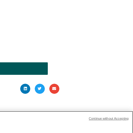
nfo@tdsynnex.com
ARTICLE SUIVANT
Continue without Accepting