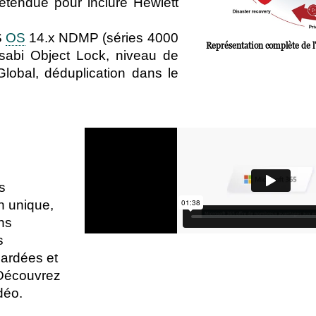
étendue pour inclure Hewlett
S
OS
14.x NDMP (séries 4000
Représentation complète de l'
abi Object Lock, niveau de
lobal, déduplication dans le
s
n unique,
ns
s
gardées et
 Découvrez
idéo.