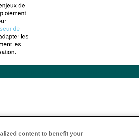
enjeux de
éploiement
our
seur de
’adapter les
ment les
sation.
re disposition pour toutes vos demandes : datappi
lized content to benefit your