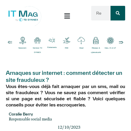
Événements
Newsroom
Services TD
RSE
Cloud
Réseaux &
Data, IA & IoT
Logiciels
SYNNEX
cybersécurité
Arnaques sur internet : comment détecter un
site frauduleux ?
Vous êtes-vous déjà fait arnaquer par un sms, mail ou
site frauduleux ? Vous ne savez pas comment vérifier
si une page est sécurisée et fiable ? Voici quelques
conseils pour éviter les escroqueries.
Coralie Berry
Responsable social media
12/10/2023