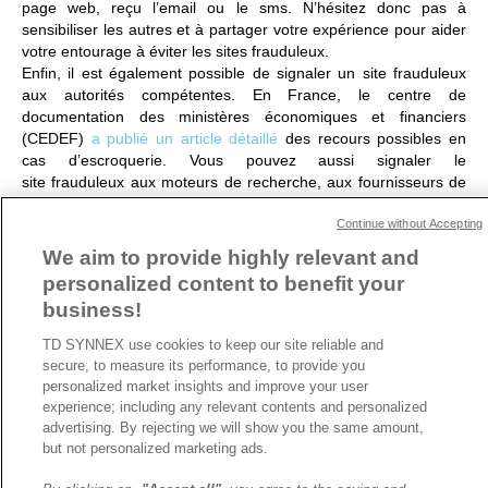
page web, reçu l’email ou le sms. N’hésitez donc pas à
sensibiliser les autres et à partager votre expérience pour aider
votre entourage à éviter les sites frauduleux.
Enfin, il est également possible de signaler un site frauduleux
aux autorités compétentes. En France, le centre de
documentation des ministères économiques et financiers
(CEDEF)
a publié un article détaillé
des recours possibles en
cas d’escroquerie. Vous pouvez aussi signaler le
site
frauduleux
aux moteurs de recherche, aux fournisseurs de
services Internet ou à des organisations de sécurité en ligne.
Continue without Accepting
Contacter notre équipe
We aim to provide highly relevant and
personalized content to benefit your
business!
ARTICLE PRÉCÉDENT
ARTICLE SUIVANT
TD SYNNEX use cookies to keep our site reliable and
secure, to measure its performance, to provide you
personalized market insights and improve your user
experience; including any relevant contents and personalized
A propos de TD SYNNEX
advertising. By rejecting we will show you the same amount,
Historique
but not personalized marketing ads.
Travailler chez TD SYNNEX