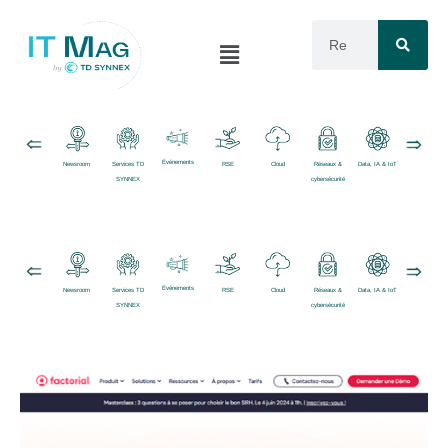
Événements
Newsroom
Services TD
RSE
Cloud
Réseaux &
Data, IA & IoT
Logiciels
SYNNEX
cybersécurité
Événements
Newsroom
Services TD
RSE
Cloud
Réseaux &
Data, IA & IoT
Logiciels
SYNNEX
cybersécurité