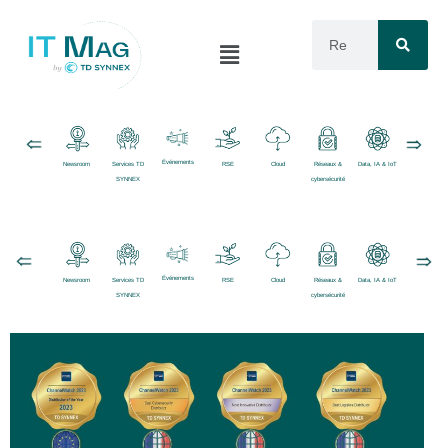
Événements
Newsroom
Services TD
RSE
Cloud
Réseaux &
Data, IA & IoT
Logiciels
SYNNEX
cybersécurité
Événements
Newsroom
Services TD
RSE
Cloud
Réseaux &
Data, IA & IoT
Logiciels
SYNNEX
cybersécurité