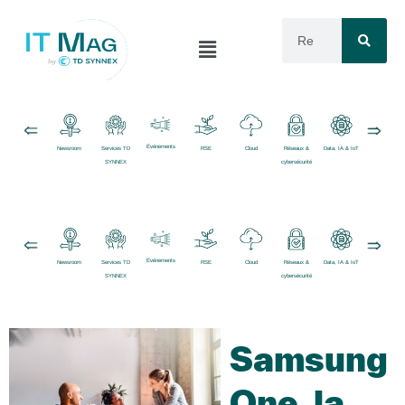
Événements
Newsroom
Services TD
RSE
Cloud
Réseaux &
Data, IA & IoT
Logiciels
SYNNEX
cybersécurité
Événements
Newsroom
Services TD
RSE
Cloud
Réseaux &
Data, IA & IoT
Logiciels
SYNNEX
cybersécurité
Samsung
One, la