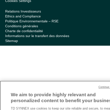
Cookies Settings
Relations Investisseurs
Ethics and Compliance
Politique Environnementale – RSE
Conditions générales
Charte de confidentialité
Informations sur le transfert des données
Sitemap
Continue 
We aim to provide highly relevant and
personalized content to benefit your busine
TD SYNNEX use cookies to keep our site reliable and secure, to mea