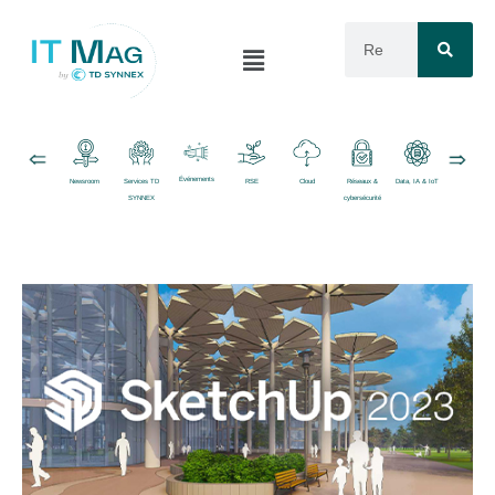
Événements
Newsroom
Services TD
RSE
Cloud
Réseaux &
Data, IA & IoT
Logiciels
SYNNEX
cybersécurité