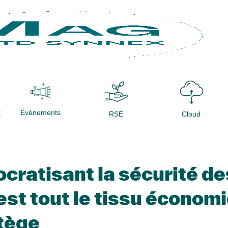
Événements
X
RSE
Cloud
cratisant la sécurité de
est tout le tissu économ
otège