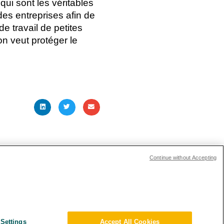
ui sont les véritables
 des entreprises afin de
e travail de petites
on veut protéger le
ARTICLE SUIVANT
Continue without Accepting
ions Investisseurs
s and Compliance
Settings
Accept All Cookies