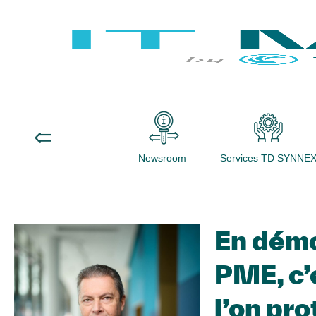
Newsroom
Services TD SYNNE
En démo
PME, c’
l’on pr