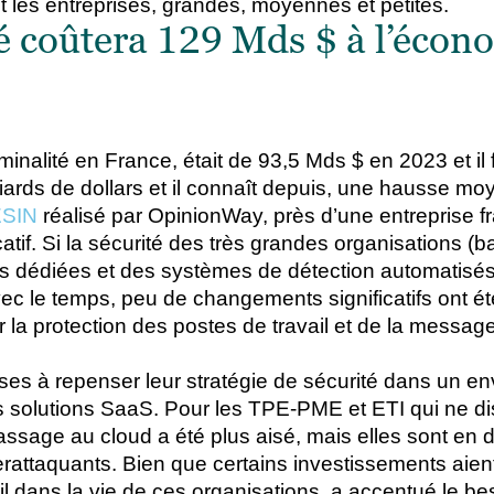
t les entreprises, grandes, moyennes et petites.
é coûtera 129 Mds $ à l’écon
iminalité en France, était de 93,5 Mds $ en 2023 et il
illiards de dollars et il connaît depuis, une hausse
ESIN
réalisé par OpinionWay, près d’une entreprise f
atif
.
Si la sécurité des très grandes organisations 
s dédiées et des systèmes de détection automatisés, 
ec le temps, peu de changements significatifs ont é
 la protection des postes de travail et de la message
rises à repenser leur stratégie de sécurité dans un
 solutions SaaS. Pour les TPE-PME et ETI qui ne d
assage au cloud a été plus aisé, mais elles sont en
rattaquants. Bien que certains investissements aien
vail dans la vie de ces organisations, a accentué le b