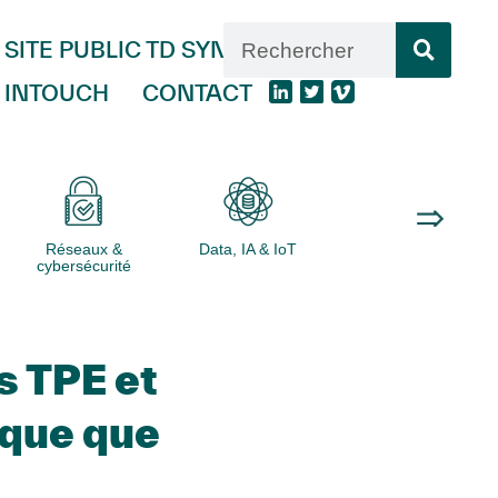
SITE PUBLIC TD SYNNEX
INTOUCH
CONTACT
Réseaux &
Data, IA & IoT
Logiciels
cybersécurité
s TPE et
ique que