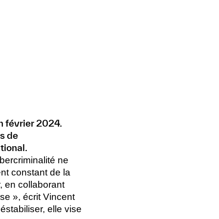
 février 2024.
es de
tional.
ercriminalité ne
t constant de la
, en collaborant
e », écrit Vincent
stabiliser, elle vise