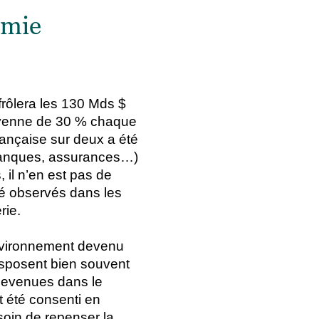
omie
 frôlera les 130 Mds $
 moyenne de 30 % chaque
rançaise sur deux a été
(banques, assurances…)
il n’en est pas de
té observés dans les
rie.
 environnement devenu
isposent bien souvent
 devenues dans le
t été consenti en
esoin de repenser la