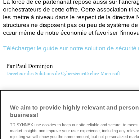
La force de ce partenariat repose aussi sur l’ancr
orchestrateurs de cette offre. Cette association trip
les mettre à niveau dans le respect de la directive 
structures ne disposent pas ou peu de système de pr
cœur même de notre économie et favoriser l’innovat
Télécharger le guide sur notre solution de sécuri
Par Paul Dominjon
Directeur des Solutions de Cybersécurité chez Microsoft
ARTICLE PRÉCÉDENT
We aim to provide highly relevant and persona
business!
A propos de TD SYNNEX
TD SYNNEX use cookies to keep our site reliable and secure, to measur
Historique
market insights and improve your user experience; including any releva
Travailler chez TD SYNNEX
rejecting we will show you the same amount, but not personalized mark