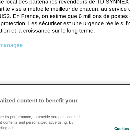
age local des partenaires revendeurs de TD SYNNEX q
artite vise à mettre le meilleur de chacun, au service
NIS2. En France, on estime que 6 millions de postes d
otection. Les sécuriser est une urgence réelle si l’
ion et la croissance sur le long terme.
té managée
lized content to benefit your
Devenir Client
Relat
e its performance, to provide you personalized
Contact
nt contents and personalized advertising. By
Ethic
Cookies Settings
eting ads.
Cookies 