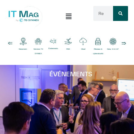
Événements
Newsroom
Services TD
RSE
Cloud
Réseaux &
Data, IA & IoT
Logiciels
SYNNEX
cybersécurité
ÉVÉNEMENTS