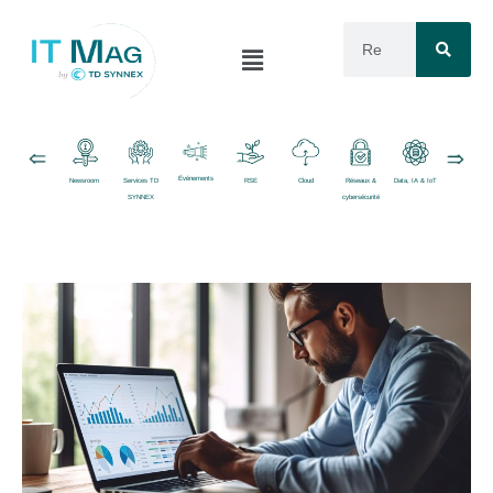
Événements
Newsroom
Services TD
RSE
Cloud
Réseaux &
Data, IA & IoT
Logiciels
SYNNEX
cybersécurité