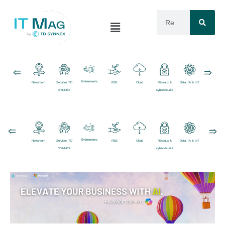
Événements
Newsroom
Services TD
RSE
Cloud
Réseaux &
Data, IA & IoT
Logiciels
SYNNEX
cybersécurité
Événements
Newsroom
Services TD
RSE
Cloud
Réseaux &
Data, IA & IoT
Logiciels
SYNNEX
cybersécurité