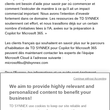
clients ont besoin d’aide pour savoir par où commencer et
comment l’exécuter de manière à ce qu’il ait un impact
commercial important. Nous avons l’intention d’investir
fortement dans ce domaine. Les ressources de TD SYNNEX
soutiennent cet effort, et nous travaillons déjà sur un certain
nombre d’initiatives liées à l’IA, axées sur la préparation à
Copilot for Microsoft 365. »
Les clients français qui souhaitent en savoir plus sur le parcours
d’habilitation de TD SYNNEX pour Copilot for Microsoft 365
peuvent dès maintenant contacter les experts de l’équipe
Microsoft Cloud à l’adresse suivante :
microsoftbu@tdsynnex.com
Pour l’Europe, les informations et un guide sont également
disponibles (en anglais) en cliquant ici :
Get Ready for IA with
Continue without Accepting
Copilot 365
.
We aim to provide highly relevant and
personalized content to benefit your
business!
TD SYNNEX use cookies to keep our site reliable and