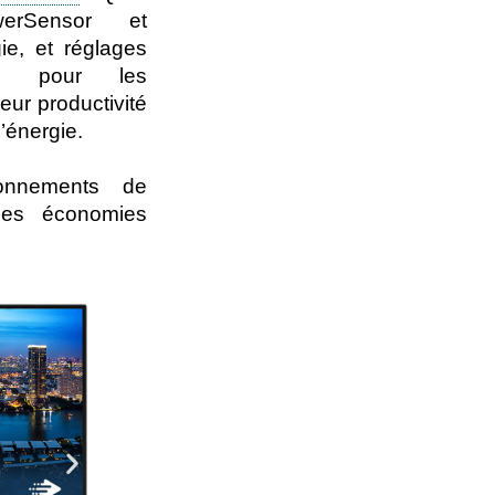
werSensor et
ie, et réglages
çu pour les
eur productivité
’énergie.
ronnements de
les économies