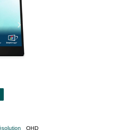
ésolution
QHD