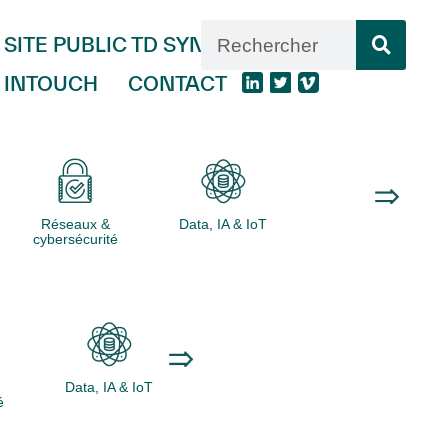
SITE PUBLIC TD SYNNEX
INTOUCH
CONTACT
Réseaux &
Data, IA & IoT
Logiciels
cybersécurité
Data, IA & IoT
Logiciels
Ordinateurs
é