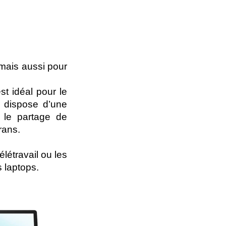
 mais aussi pour
t idéal pour le
l dispose d’une
t le partage de
rans.
élétravail ou les
 laptops.