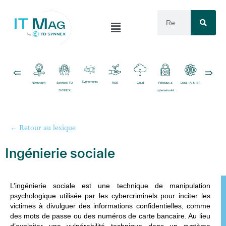
Événements
Newsroom
Services TD
RSE
Cloud
Réseaux &
Data, IA & IoT
Logiciels
SYNNEX
cybersécurité
← Retour au lexique
Ingénierie sociale
L’
ingénierie sociale
est une technique de manipulation
psychologique utilisée par les cybercriminels pour inciter les
victimes à divulguer des informations confidentielles, comme
des mots de passe ou des numéros de carte bancaire. Au lieu
d’exploiter une vulnérabilité technique dans un système