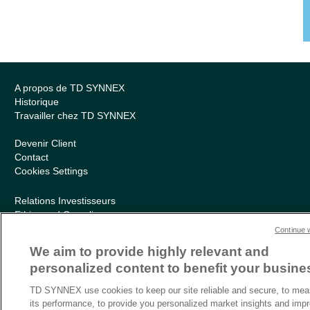
A propos de TD SYNNEX
Historique
Travailler chez TD SYNNEX
Devenir Client
Contact
Cookies Settings
Relations Investisseurs
Ethics and Compliance
Politique Environnementale – RSE
Continue 
Conditions générales
We aim to provide highly relevant and
Charte de confidentialité
personalized content to benefit your busine
Informations sur le transfert des données
Sitemap
TD SYNNEX use cookies to keep our site reliable and secure, to mea
its performance, to provide you personalized market insights and imp